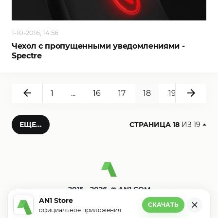
1-10-2016, 14:56
Чехол c пропущенными уведомлениями -
Spectre
Назад
Впер
1
...
16
17
18
19
ЕЩЕ...
СТРАНИЦА 18
ИЗ 19
2015—2026. © AN1.COM
Игры, программы для андроид
AN1 Store
СКАЧАТЬ
официальное приложения