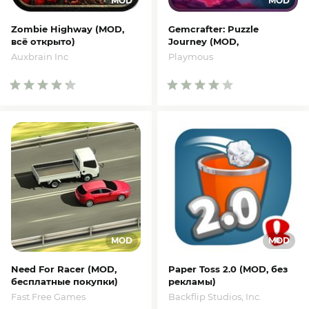
Zombie Highway (MOD,
Gemcrafter: Puzzle
всё открыто)
Journey (MOD,
неограниченно монет)
Auxbrain Inc
Playmous
Need For Racer (MOD,
Paper Toss 2.0 (MOD, без
бесплатные покупки)
рекламы)
Fast Free Games
Backflip Studios, Inc.