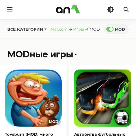
AN1
ВСЕ КАТЕГОРИИ
AN1.com
→
Игры
→ MOD
MOD
MODные игры
Toysburg (MOD, много
Автобитва футбольных