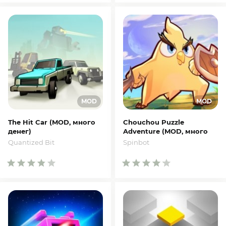
The Hit Car (MOD, много
Chouchou Puzzle
денег)
Adventure (MOD, много
денег)
Quantized Bit
Spinbot