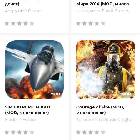
денег)
Мира 2014 (MOD, много
денег)
Angry Mob Games
Lunagames Fun & Games
SIM EXTREME FLIGHT
Courage of Fire (MOD,
(MOD, много денег)
много денег)
Made in Future
SummerTimeStudio Co.,ltd