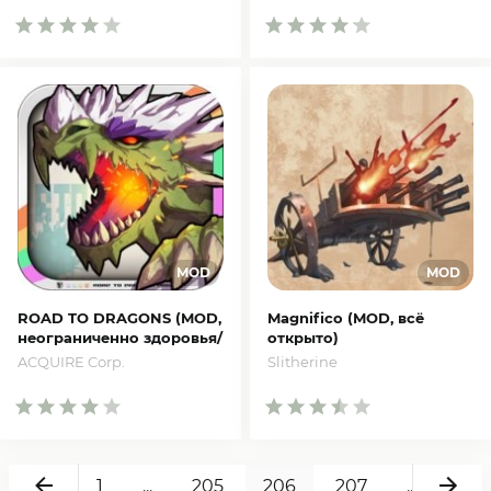
ROAD TO DRAGONS (MOD,
Magnifico (MOD, всё
неограниченно здоровья/
открыто)
дамага)
Slitherine
ACQUIRE Corp.
Назад
Вп
1
...
205
206
207
...
216