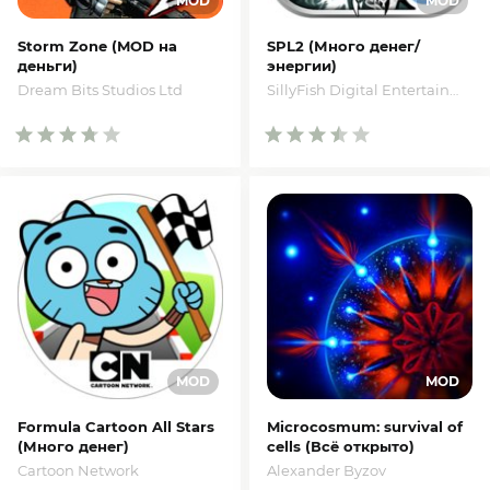
Storm Zone (MOD на
SPL2 (Много денег/
деньги)
энергии)
Dream Bits Studios Ltd
SillyFish Digital Entertainment Limited
Formula Cartoon All Stars
Microcosmum: survival of
(Много денег)
cells (Всё открыто)
Cartoon Network
Alexander Byzov