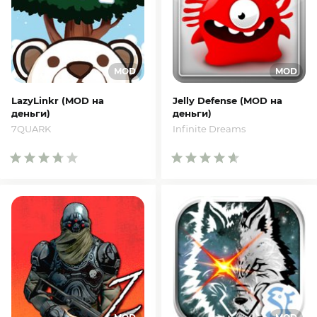
LazyLinkr (MOD на
Jelly Defense (MOD на
деньги)
деньги)
7QUARK
Infinite Dreams