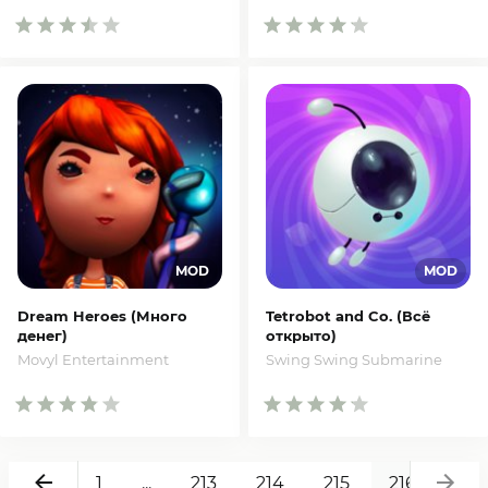
Dream Heroes (Много
Tetrobot and Co. (Всё
денег)
открыто)
Movyl Entertainment
Swing Swing Submarine
Назад
Вп
1
...
213
214
215
216