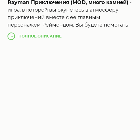
Rayman Приключения (MOD, много камней)
-
игра, в которой вы окунетесь в атмосферу
приключений вместе с ее главным
персонажем Реймондом. Вы будете помогать
ему освобождать его друзей светлячков из
ПОЛНОЕ
ОПИСАНИЕ
заключения, собирая все монетки и маленьких
жучков. Вам будут помогать ваши помощники
которых вы будете будить каждый уровень с
помощью наггетсов. Так же вы будете получать
билеты и яйца с которых будут вылупляться
новые виды ваших помощников. Вам
понравиться управление, ведь для движения
героя, будет достаточно потянуть его в нужную
сторону.