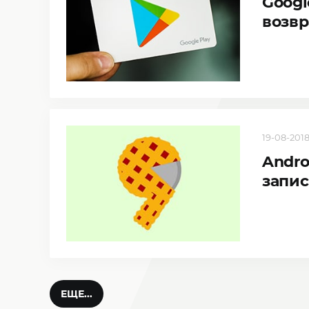
Googl
возвр
19-08-2018
Andro
запис
ЕЩЕ...