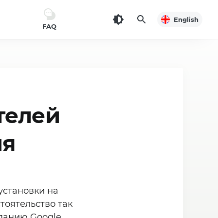
English
FAQ
телей
ия
установки на
тоятельство так
мпанию Google