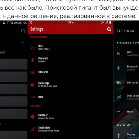
ь все как было. Поисковой гигант был вынужд
ь данное решение, реализованное в системе.