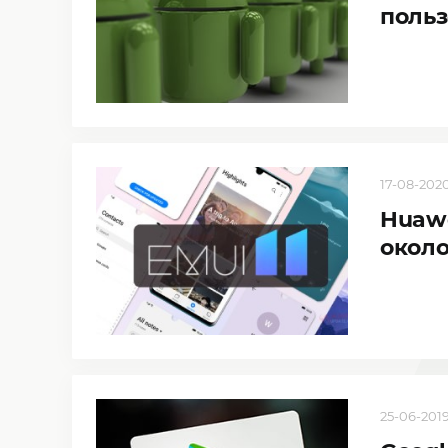
польз
17-08-2020
Huawe
около
25-06-2019