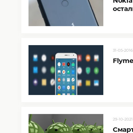
Nokia
оста
31-05-2016
Flyme
29-10-2021,
Смарт