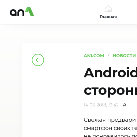
Главная
AN1
AN1.COM
НОВОСТИ
Androi
сторон
-
A
14-06-2018, 19:42
Свежая предварит
смартфон своих те
не понравилось п