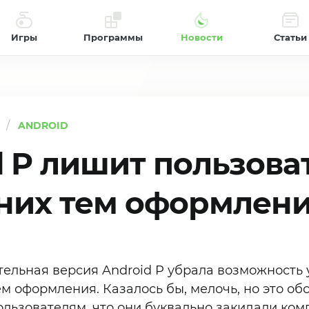
Игры
Программы
Новости
Статьи
ANDROID
d P лишит пользова
них тем оформлен
ельная версия Android P убрала возможность 
м оформления. Казалось бы, мелочь, но это обс
ользователям, что они буквально закидали ко