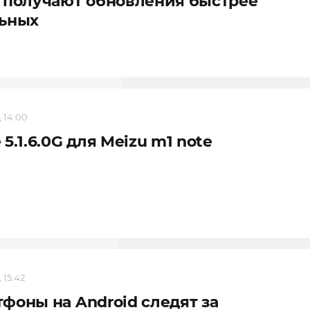
 получают обновления быстрее
льных
, 14:00
 5.1.6.0G для Meizu m1 note
 15:42
фоны на Android следят за