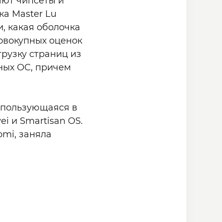
ают чипсеты и
а Master Lu
, какая оболочка
совокупных оценок
грузку страниц из
ных ОС, причем
использующаяся в
i и Smartisan OS.
omi, заняла