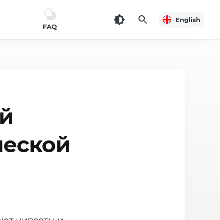
English
FAQ
ой
ческой