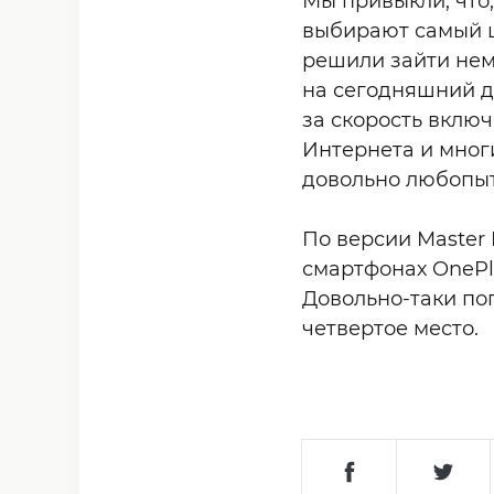
Мы привыкли, что
выбирают самый ш
решили зайти нем
на сегодняшний д
за скорость включ
Интернета и мног
довольно любопы
По версии Master
смартфонах OnePlu
Довольно-таки по
четвертое место.