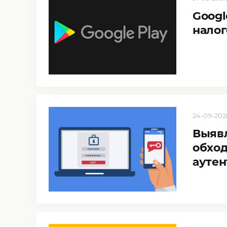
Googl
налог
24-09-2020
Выявл
обхо
ауте