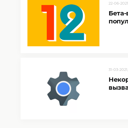
22-06-2021
Бета-
попул
31-03-2021,
Некор
вызв