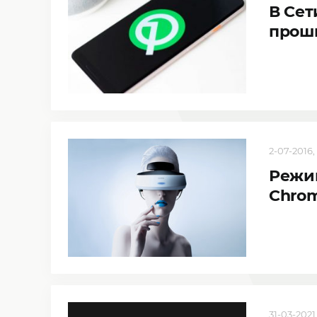
В Сет
проши
2-07-2016, 
Режим
Chro
31-03-2021,