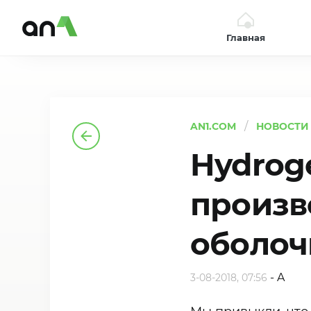
Главная
AN1
AN1.COM
НОВОСТИ
Hydrog
произв
оболоч
-
A
3-08-2018, 07:56