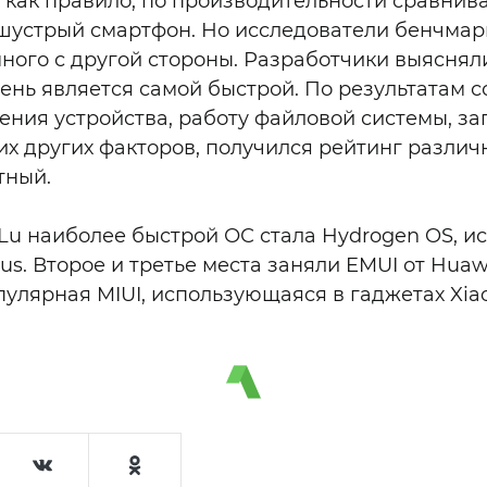
, как правило, по производительности сравнив
устрый смартфон. Но исследователи бенчмарк
ного с другой стороны. Разработчики выясняли
ень является самой быстрой. По результатам 
ения устройства, работу файловой системы, за
их других факторов, получился рейтинг различ
тный.
 Lu наиболее быстрой ОС стала Hydrogen OS, 
s. Второе и третье места заняли EMUI от Huawe
пулярная MIUI, использующаяся в гаджетах Xia