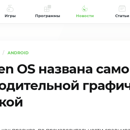
Игры
Программы
Новости
Статьи
ANDROID
en OS названа сам
одительной графи
кой