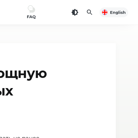
English
FAQ
мощную
ых