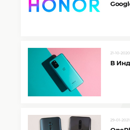
Goog
21-10-2020,
В Инд
29-01-2021