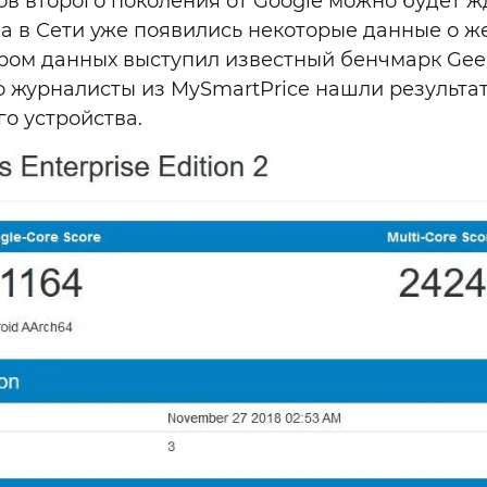
ов второго поколения от Google можно будет ж
 а в Сети уже появились некоторые данные о 
ром данных выступил известный бенчмарк Gee
о журналисты из MySmartPrice нашли результа
о устройства.