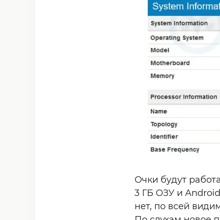
Очки будут работа
3 ГБ ОЗУ и Androi
нет, по всей види
По слухам новое 