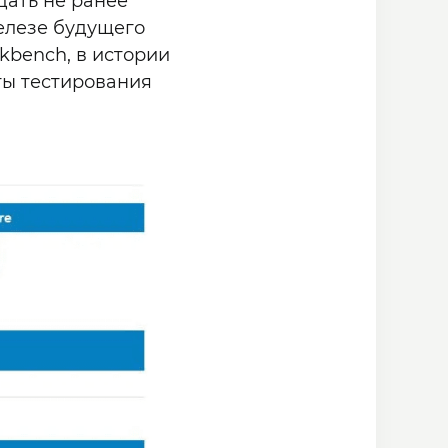
дать не ранее
железе будущего
kbench, в истории
ты тестирования