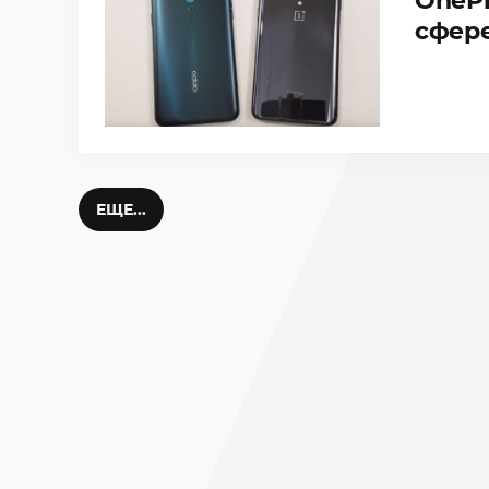
OnePl
сфере
ЕЩЕ...