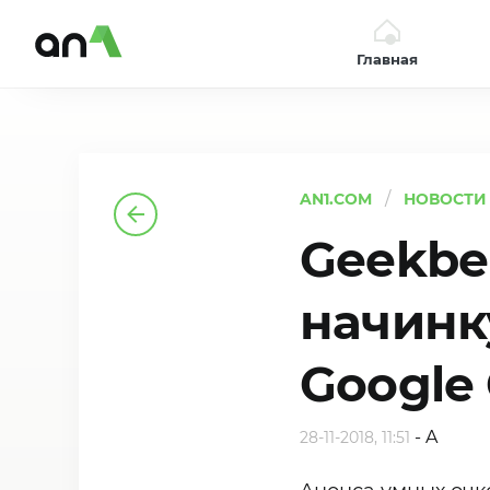
Главная
AN1
AN1.COM
НОВОСТИ
Geekbe
начинк
Google 
-
A
28-11-2018, 11:51