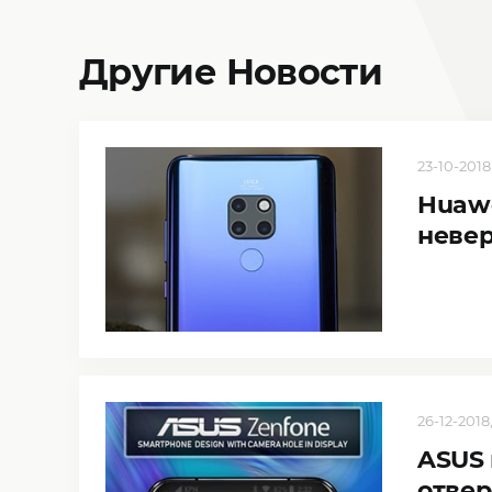
Другие Новости
23-10-2018
Huawe
неве
26-12-2018,
ASUS 
отвер