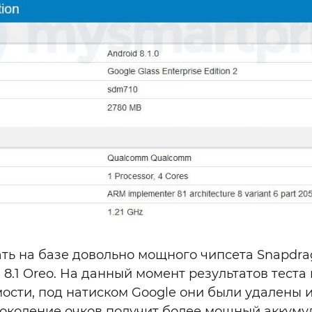
ть на базе довольно мощного чипсета Snapdrago
d 8.1 Oreo. На данный момент результатов теста
мости, под натиском Google они были удалены и
поколение очков получит более мощный аккумул