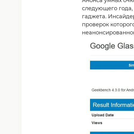
Анонса умных очк
следующего года,
гаджета. Инсайде
проверок которог
неанонсированног