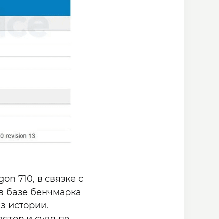
n 710, в связке с
 в базе бенчмарка
з истории.
ятор и судя по