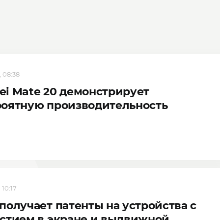
, 08:38
i Mate 20 демонстрирует
роятную производительность
 10:17
получает патенты на устройства с
стием в экране и выдвижной