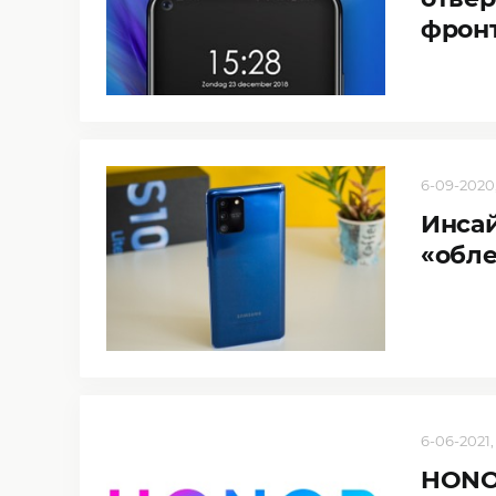
фрон
6-09-2020,
Инса
«обле
6-06-2021,
HONOR