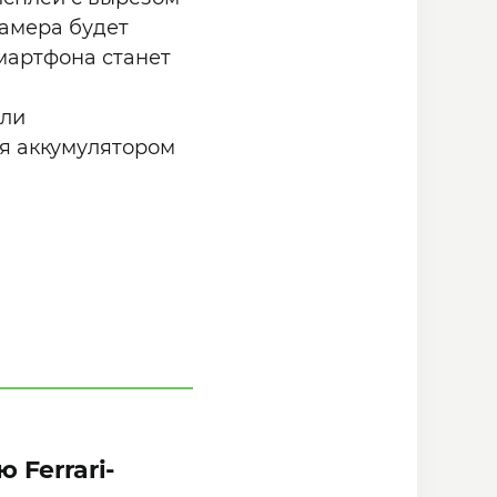
камера будет
смартфона станет
сли
ся аккумулятором
 Ferrari-