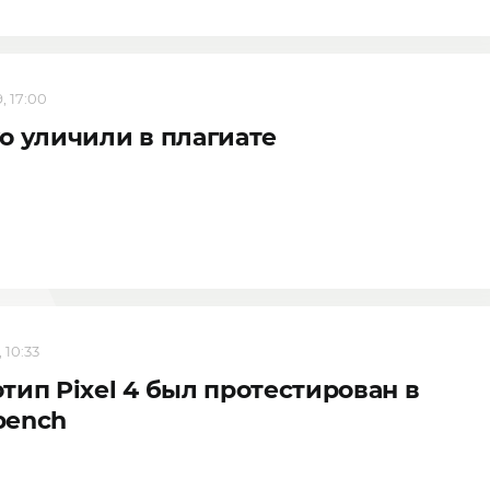
, 17:00
o уличили в плагиате
 10:33
тип Pixel 4 был протестирован в
bench