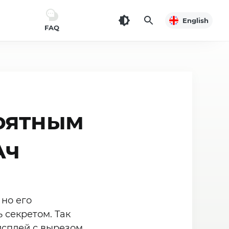
English
FAQ
роятным
Ач
 но его
 секретом. Так
дисплей с вырезом