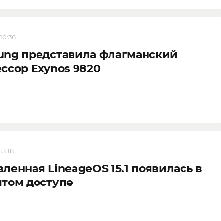
 10:36
ung представила флагманский
ссор Exynos 9820
13:18
ленная LineageOS 15.1 появилась в
том доступе