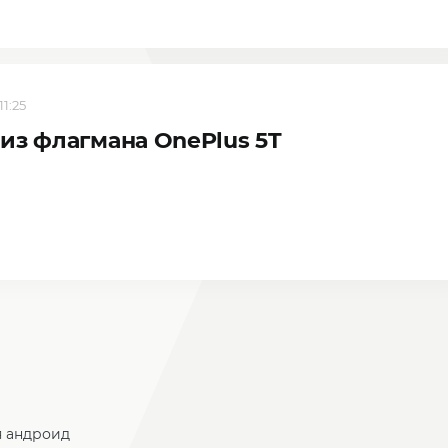
11:25
из флагмана OnePlus 5T
я андроид