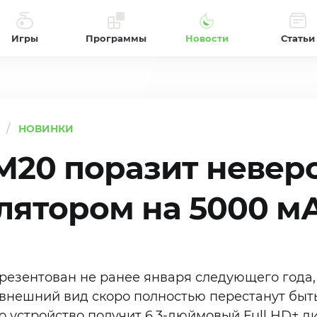
Игры
Программы
Новости
Статьи
НОВИНКИ
 M20 поразит неве
лятором на 5000 м
резентован не ранее января следующего года,
 внешний вид скоро полностью перестанут быть
то устройство получит 6,3-дюймовый Full HD+ 