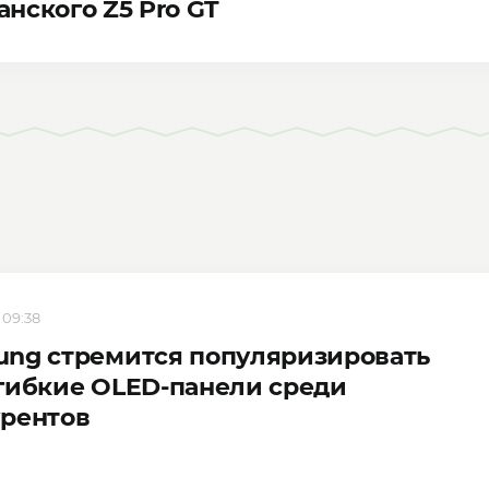
нского Z5 Pro GT
 09:38
ng стремится популяризировать
гибкие OLED-панели среди
урентов