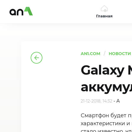
Главная
AN1
AN1.COM
НОВОСТИ
Galaxy
аккуму
-
A
21-12-2018, 14:32
Смартфон будет п
характеристики и
стало известно, ч