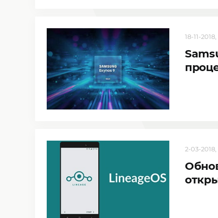
18-11-2018,
Sams
проце
2-03-2018, 
Обнов
откры