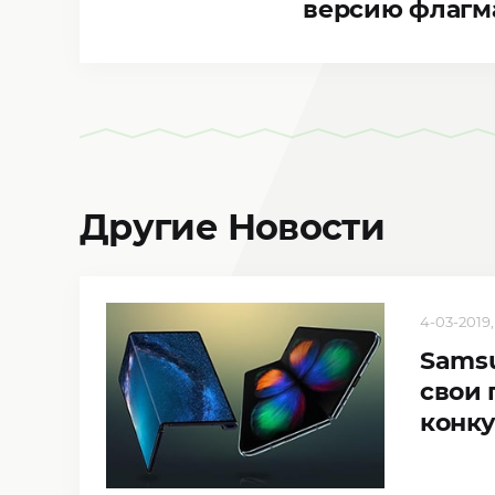
версию флагма
Другие Новости
4-03-2019,
Samsu
свои 
конк