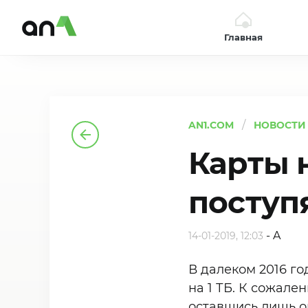
Главная
AN1
AN1.COM
НОВОСТИ
Карты н
поступ
-
A
14-01-2019, 12:03
В далеком 2016 г
на 1 ТБ. К сожале
оставшись лишь оп