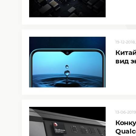
19-12-2018,
Кита
вид э
13-06-2019
Конку
Qualc