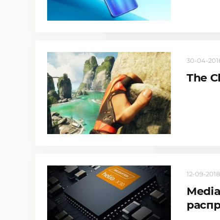
30-04-2016
The C
12-09-2018,
Media
расп