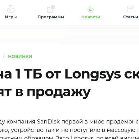
Игры
Программы
Новости
Статьи
НОВИНКИ
а 1 ТБ от Longsys с
ят в продажу
оду компания SanDisk первой в мире продемон
нию, устройство так и не поступило в массовую
ытным образцом. Зато Longsys, по всей видимо