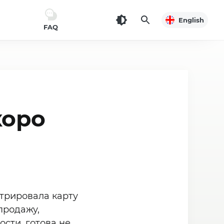
English
FAQ
коро
стрировала карту
 продажу,
сти, готова не