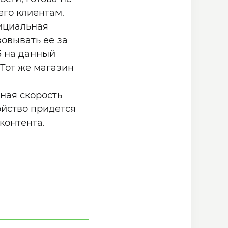
его клиентам.
фициальная
зовывать ее за
ГБ на данный
 Тот же магазин
ная скорость
ойство придется
контента.