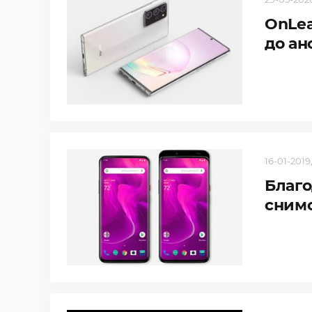
OnLea
до ан
16-01-2019,
Благо
снимо