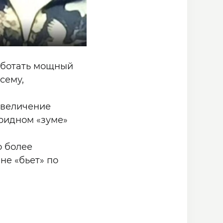
аботать мощный
сему,
увеличение
бридном «зуме»
о более
не «бьет» по