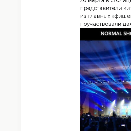
26 марта в столи
представители ки
из главных «фишек
поучаствовали даж