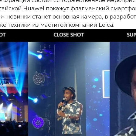
це Франции состоится торжественное мероприя
тайской Huawei покажут флагманский смартфон
» новинки станет основная камера, в разрабо
е техники из маститой компании Leica.