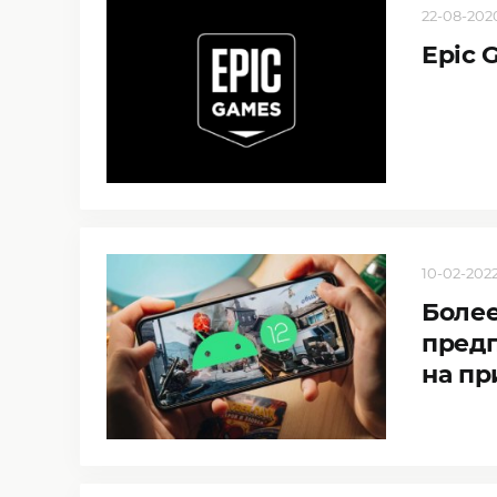
22-08-2020
Epic 
10-02-2022
Боле
предп
на пр