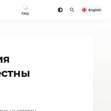
English
FAQ
ия
естны