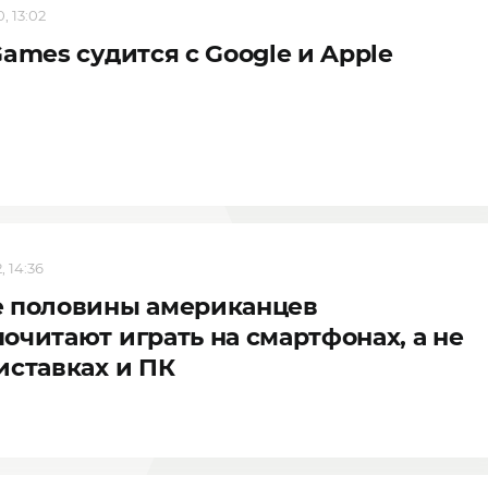
, 13:02
Games судится с Google и Apple
, 14:36
е половины американцев
очитают играть на смартфонах, а не
иставках и ПК