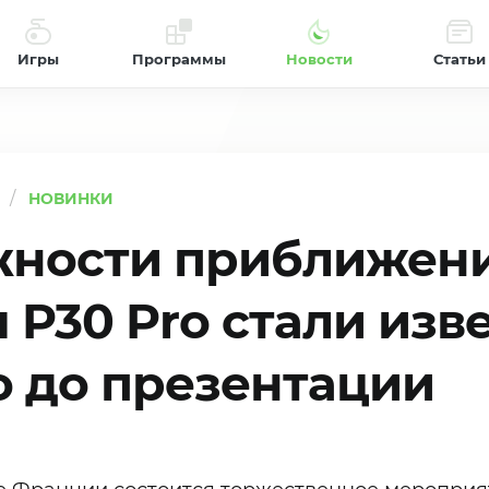
Игры
Программы
Новости
Статьи
НОВИНКИ
ности приближен
 P30 Pro стали изв
о до презентации