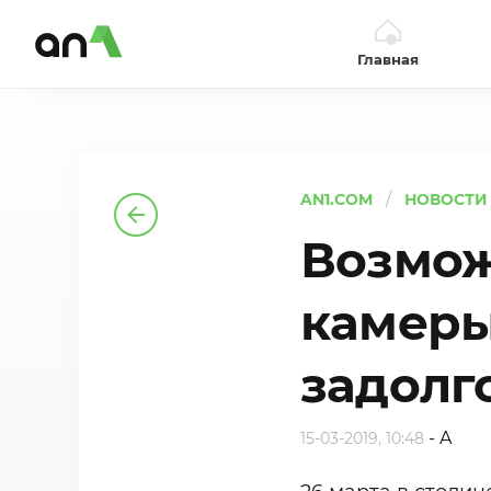
Главная
AN1
AN1.COM
НОВОСТИ
Возмож
камеры
задолг
-
A
15-03-2019, 10:48