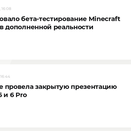
, 16:08
овало бета-тестирование Minecraft
 в дополненной реальности
 16:44
e провела закрытую презентацию
6 и 6 Pro