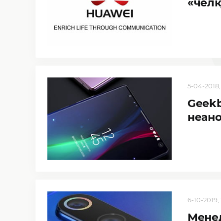
«челк
5-04-2018, 
Geekb
неано
6-10-2019,
Менед