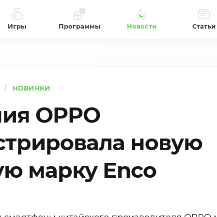
Игры
Программы
Новости
Статьи
НОВИНКИ
ния OPPO
стрировала новую
ую марку Enco