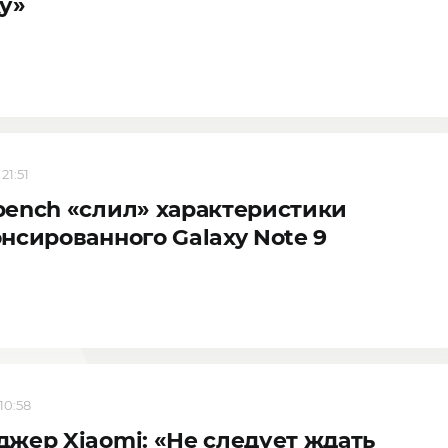
у»
21:51
ench «слил» характеристики
нсированного Galaxy Note 9
 10:58
жер Xiaomi: «Не следует ждать