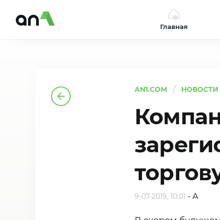
Главная
AN1
AN1.COM
НОВОСТИ
Компа
зареги
торгов
-
A
9-07-2019, 10:01