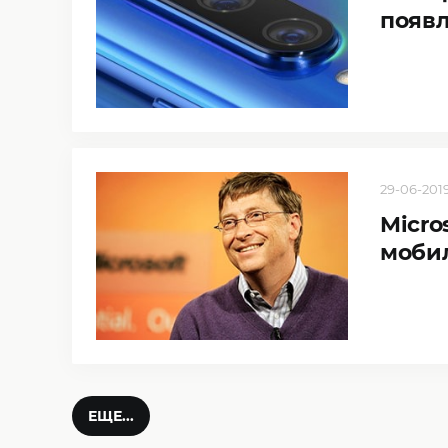
появл
29-06-2019
Micro
моби
ЕЩЕ...