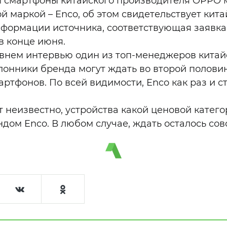
 смартфоны китайского производителя OPPO м
й маркой – Enco, об этом свидетельствует кит
нформации источника, соответствующая заявк
в конце июня.
внем интервью один из топ-менеджеров кита
лонники бренда могут ждать во второй половин
ртфонов. По всей видимости, Enco как раз и с
 неизвестно, устройства какой ценовой катего
дом Enco. В любом случае, ждать осталось сов