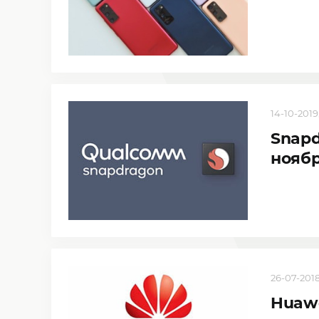
14-10-2019,
Snapd
нояб
26-07-2018,
Huawe