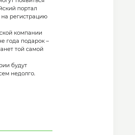
огут появиться
айский портал
а на регистрацию
йской компании
е года подарок –
танет той самой
рии будут
сем недолго.