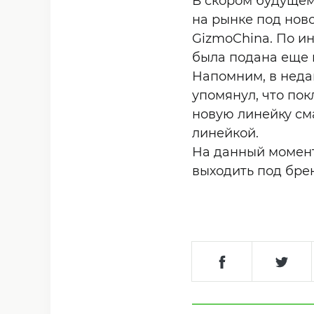
В скором будущем
на рынке под ново
GizmoChina. По и
была подана еще 
Напомним, в неда
упомянул, что пок
новую линейку сма
линейкой.
На данный момент
выходить под брен