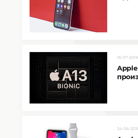
16-07-2019,
Apple
прои
24-06-2018