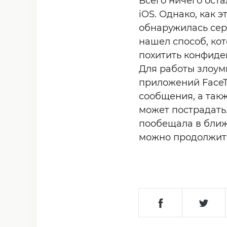
Всего ничего ост
iOS. Однако, как э
обнаружилась сер
нашел способ, ко
похитить конфиде
Для работы злоум
приложений FaceT
сообщения, а так
может пострадать
пообещала в ближ
можно продолжить