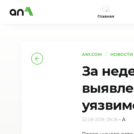
Главная
AN1
AN1.COM
НОВОСТИ
За неде
выявле
уязвим
-
A
22-09-2019, 09:28