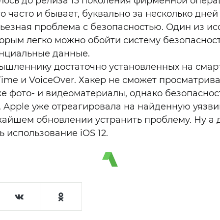
алось до релиза 13 поколения фирменной опер
то часто и бывает, буквально за несколько дней
ьезная проблема с безопасностью. Один из ис
торым легко можно обойти систему безопасност
нциальные данные.
ышленнику достаточно установленных на сма
ime и VoiceOver. Хакер не сможет просматрив
же фото- и видеоматериалы, однако безопаснос
. Apple уже отреагировала на найденную уязви
айшем обновлении устранить проблему. Ну а 
 использование iOS 12.