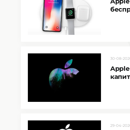
Apple
бесп
30-08-2020
Apple
капит
29-04-2020