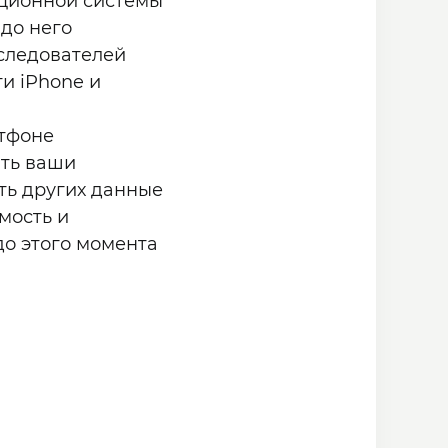
ационной системы
 до него
следователей
и iPhone и
ртфоне
ать ваши
ть других данные
мость и
до этого момента