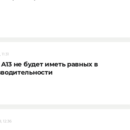
 11:31
 A13 не будет иметь равных в
зводительности
, 12:36