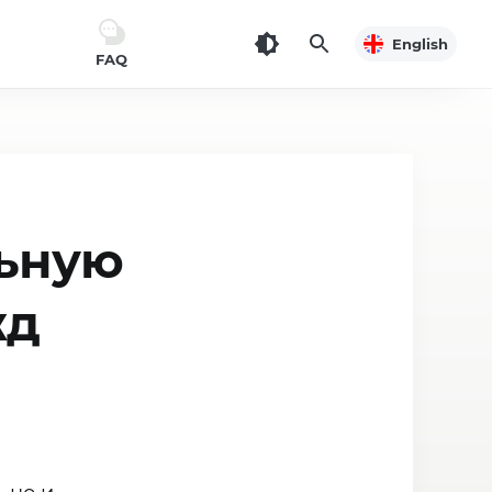
English
FAQ
льную
жд