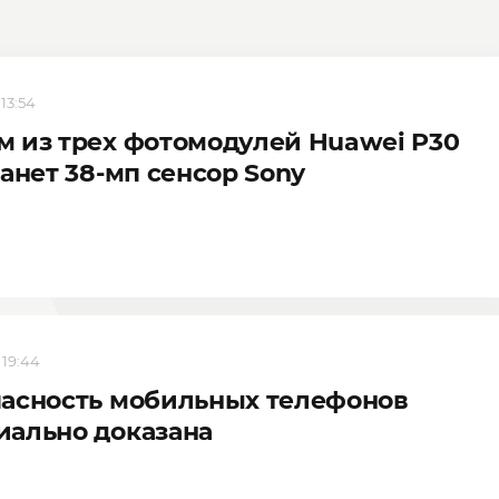
 13:54
 из трех фотомодулей Huawei P30
танет 38-мп сенсор Sony
 19:44
асность мобильных телефонов
иально доказана