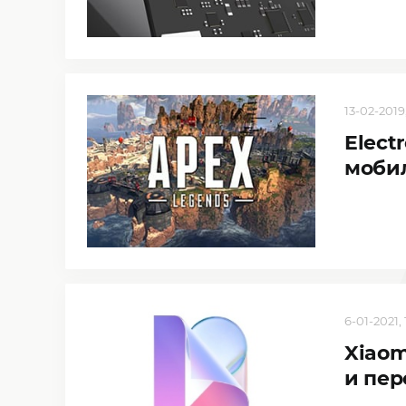
13-02-2019,
Elect
мобил
6-01-2021, 
Xiaom
и пе