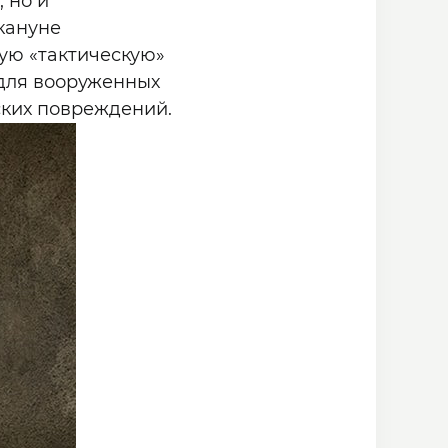
 но и
кануне
ую «тактическую»
 для вооруженных
ских повреждений.