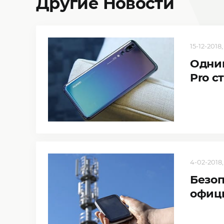
Другие Новости
15-12-2018,
Одним
Pro с
4-02-2018,
Безоп
офиц