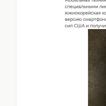
Мобильная техника
специальными лин
южнокорейская к
версию смартфона
сил США и получи