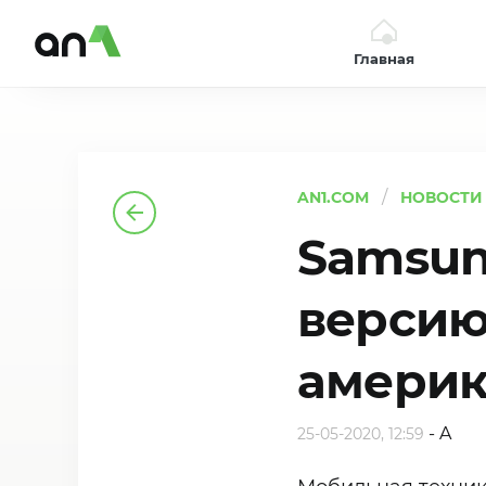
Главная
AN1
AN1.COM
НОВОСТИ
Samsun
версию
америк
-
A
25-05-2020, 12:59