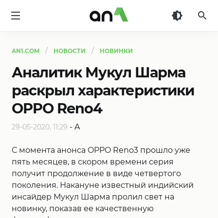
AN1
AN1.COM
НОВОСТИ
НОВИНКИ
Аналитик Мукул Шарма
раскрыл характеристики
OPPO Reno4
-
A
29-05-2020, 11:29
С момента анонса OPPO Reno3 прошло уже
пять месяцев, в скором времени серия
получит продолжение в виде четвертого
поколения. Накануне известный индийский
инсайдер Мукул Шарма пролил свет на
новинку, показав ее качественную