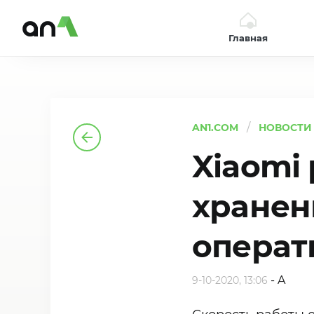
Главная
AN1
AN1.COM
НОВОСТИ
Xiaomi
хранен
операт
-
A
9-10-2020, 13:06