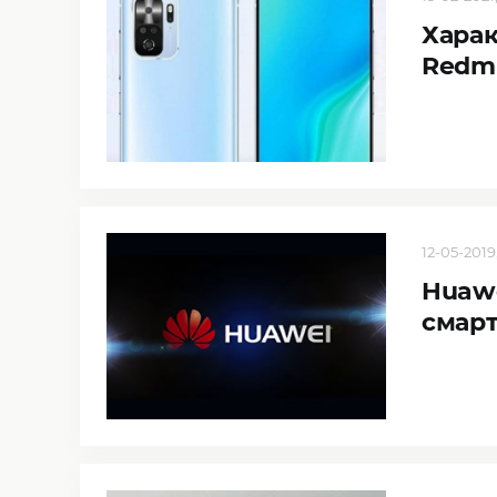
Харак
Redmi
12-05-2019,
Huaw
смарт