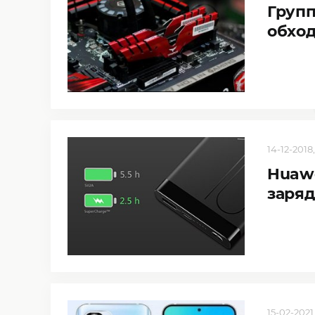
Групп
обхо
14-12-2018,
Huawe
заряд
15-02-2021,