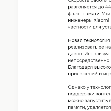
Скорость работы 
разгоняется до 4
флэш-памяти. Учит
инженеры Xiaomi 
частности для ус
Новая технология 
реализовать ее н
давно. Используя
непосредственно в
Благодаря высоко
приложений и игр
Однако у технолог
поддержки контен
можно запустить в
памяти, удаляетс