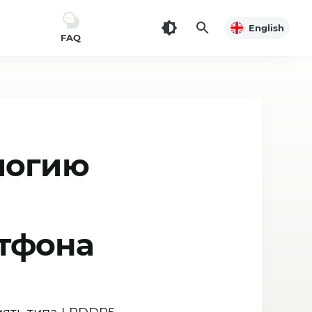
English
FAQ
логию
ртфона