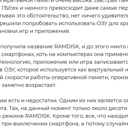
оперативной памяти очень высока. Быстрая па
4 ГБ/сек и намного превосходит даже самые п
ывая это обстоятельство, нет ничего удивитель
решили попробовать использовать ОЗУ для хра
тановки игр и приложений.
получила название RAMDISK, и до этого никто
а смартфонах, хоть на компьютерах она примен
 технологию, приложение или игра записывает
 ОЗУ, которое используется как виртуальный 
й скорости работы оперативной памяти, произ
 заметно возрастает.
ии есть и недостатки. Одним из них является 
та. Так, на данный момент только около десят
 режиме RAMDISK. Кроме того, все, что находи
я при выключении смартфона, а потому случай