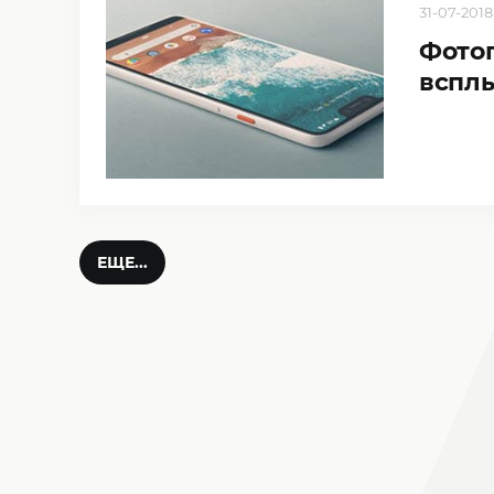
31-07-2018,
Фотог
всплы
ЕЩЕ...