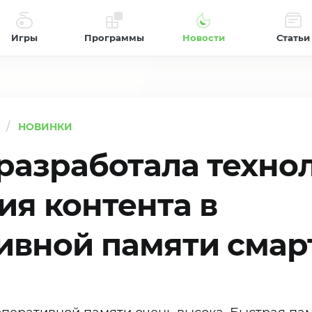
Игры
Программы
Новости
Статьи
НОВИНКИ
 разработала техно
ия контента в
ивной памяти сма