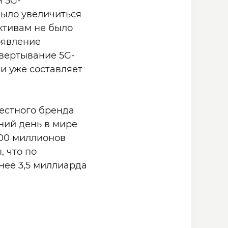
 5G-
было увеличиться
ктивам не было
оявление
вертывание 5G-
 и уже составляет
вестного бренда
ний день в мире
200 миллионов
, что по
нее 3,5 миллиарда