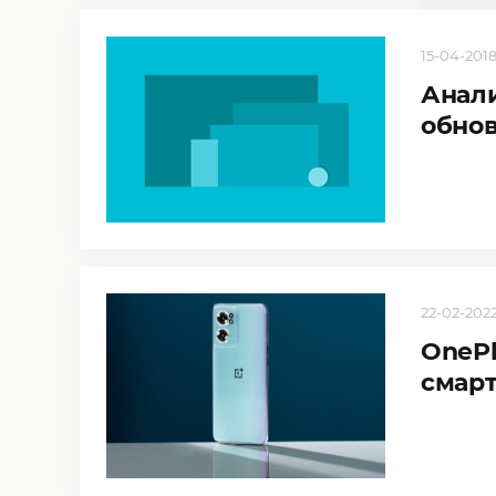
15-04-2018,
Анали
обнов
22-02-2022,
OnePl
смарт