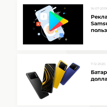
16-07-2019,
Рекл
Samsu
поль
7-12-2020, 
Батар
долла