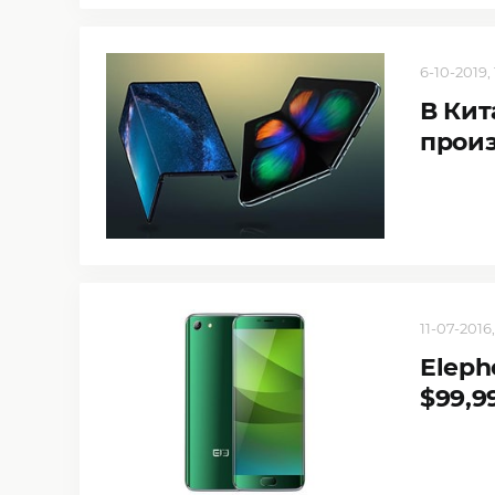
6-10-2019, 
В Кит
прои
11-07-2016,
Eleph
$99,9