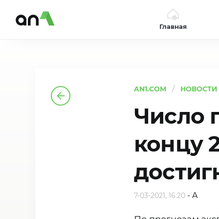
Главная
AN1
AN1.COM
НОВОСТИ
Число 
концу 
достиг
-
A
7-03-2021, 16:20