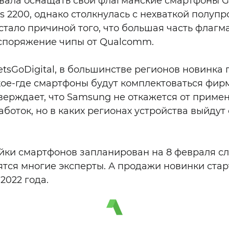
ала оснащать свои флагманские смартфоны Ga
 2200, однако столкнулась с нехваткой полуп
 стало причиной того, что большая часть флаг
аспоряжение чипы от Qualcomm.
tsGoDigital, в большинстве регионов новинка
 кое-где смартфоны будут комплектоваться фир
тверждает, что Samsung не откажется от приме
боток, но в каких регионах устройства выйдут 
йки смартфонов запланирован на 8 февраля сл
ятся многие эксперты. А продажи новинки стар
2022 года.