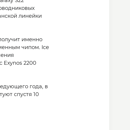
laxy S22
роводниковых
манской линейки
 получит именно
менным чипом. Ice
нения
с Exynos 2200
едующего года, в
туют спустя 10