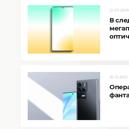
21-07-2019,
В сле
мегап
опти
16-12-2021,
Опера
фанта