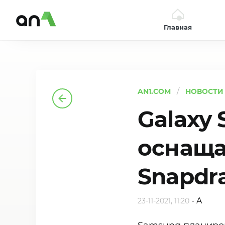
Главная
AN1
AN1.COM
НОВОСТИ
Galaxy 
оснаща
Snapdr
-
A
23-11-2021, 11:20