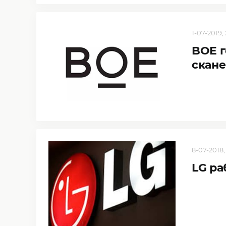
1-07-2019,
BOE г
скане
8-07-2018,
LG ра