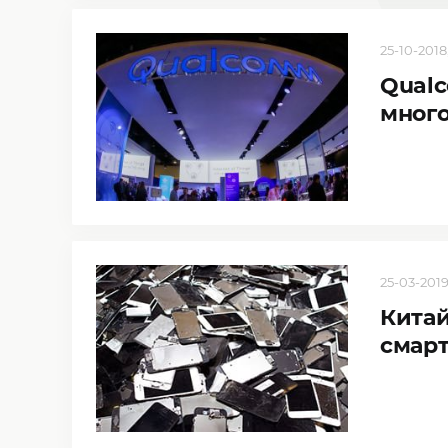
25-10-2018,
Qualc
много
25-03-2019,
Китай
смар