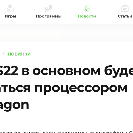
Игры
Программы
Новости
Статьи
НОВИНКИ
S22 в основном буд
ться процессором
agon