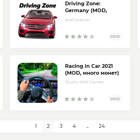
Driving Zone:
Germany (MOD,
много денег)
AveCreation
Racing in Car 2021
(MOD, много монет)
Studio WW Games
1
2
3
4
...
24