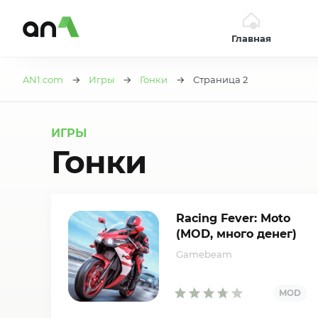
Главная
AN1
AN1.com
→
Игры
→
Гонки
→ Страница 2
ИГРЫ
Гонки
Racing Fever: Moto
(MOD, много денег)
Gamebeam