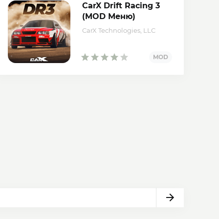
CarX Drift Racing 3
(MOD Меню)
CarX Technologies, LLC
Вперед