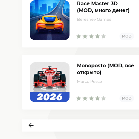
Race Master 3D
(MOD, много денег)
Beresnev Games
Monoposto (MOD, всё
открыто)
Marco Pesce
Назад