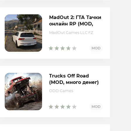
MadOut 2: ГТА Тачки
онлайн RP (MOD,
много патронов)
MadOut Games LLC FZ
Trucks Off Road
(MOD, много денег)
ODD Games