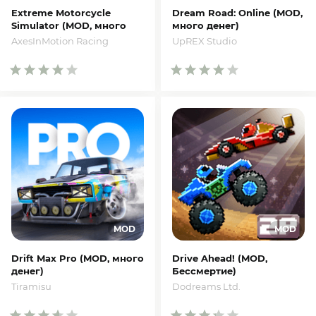
Extreme Motorcycle
Dream Road: Online (MOD,
Simulator (MOD, много
много денег)
денег)
UpREX Studio
AxesInMotion Racing
Drift Max Pro (MOD, много
Drive Ahead! (MOD,
денег)
Бессмертие)
Tiramisu
Dodreams Ltd.