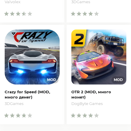
Valvolex
3DGames
Crazy for Speed (MOD,
OTR 2 (MOD, много
много денег)
монет)
3DGames
DogByte Games