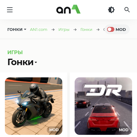
AN1
ГОНКИ
AN1.com
→
Игры
→
Гонки
→ Страница 3
MOD
ИГРЫ
Гонки