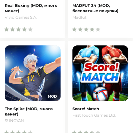
Real Boxing (MOD, много
MADFUT 24 (MOD,
монет)
бесплатные покупки)
Vivid Games S.A.
Madfut
The Spike (MOD, много
Score! Match
денег)
First Touch Games Ltd.
SUNCYAN