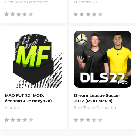
денег)
First Touch Games Ltd.
Nicotom 2021
MAD FUT 22 (MOD,
Dream League Soccer
бесплатные покупки)
2022 (MOD Меню)
Madfut
First Touch Games Ltd.