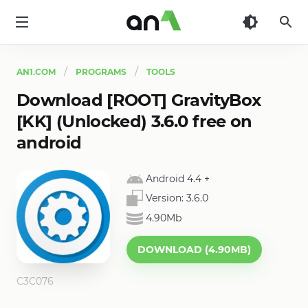
AN1
AN1.COM
PROGRAMS
TOOLS
Download [ROOT] GravityBox
[KK] (Unlocked) 3.6.0 free on
android
Android 4.4
+
Version:
3.6.0
4.90Mb
DOWNLOAD (4.90MB)
C3C076