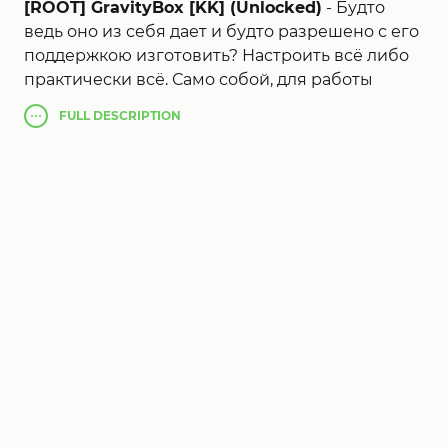
[ROOT] GravityBox [KK] (Unlocked)
- Будто
ведь оно из себя дает и будто разрешено с его
поддержкою изготовить? Настроить всё либо
практически всё. Само собой, для работы
програмки нужны будут Root-права. Как их
FULL
DESCRIPTION
заполучить, я обрисовал в заметке про
CyanogenMod, переходите сообразно
гиперссылке и учите, ежели еще никак не
лицезрели. Ныне давайте остановимся на
любом пт рацион и разберем все способности
GravityBox.