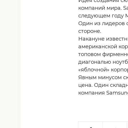
Идея создания ск
компаний мира. S
следующем году Mi
Один из лидеров о
стороне.
Накануне известн
американской корп
топовом фирменно
диагональю ноутб
«яблочной» корпо
Явным минусом ск
цена. Один складн
компания Samsung