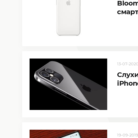
Bloom
смарт
13-07-2020,
Слух
iPhon
19-09-2019