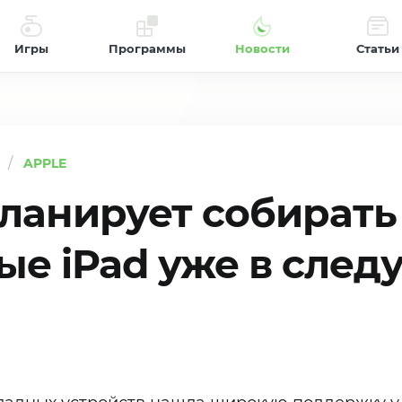
Игры
Программы
Новости
Статьи
APPLE
планирует собирать
ые iPad уже в сле