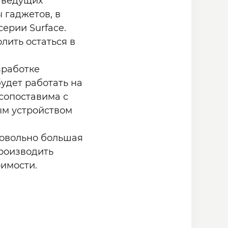
 ведущих
 гаджетов, в
ерии Surface.
лить остаться в
зработке
удет работать на
сопоставима с
ым устройством
довольно большая
производить
оимости.