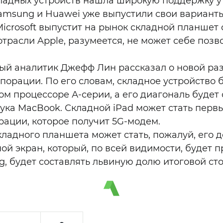
ладных устройств нашла широкую поддержку у
amsung и Huawei уже выпустили свои варианты
crosoft выпустит на рынок складной планшет с
трасли Apple, разумеется, не может себе позво
ый аналитик Джефф Лин рассказал о новой ра
орации. По его словам, складное устройство б
м процессоре А-серии, а его диагональ будет 
ука MacBook. Складной iPad может стать перв
рации, которое получит 5G-модем.
ладного планшета может стать, пожалуй, его 
ой экран, который, по всей видимости, будет 
, будет составлять львиную долю итоговой ст