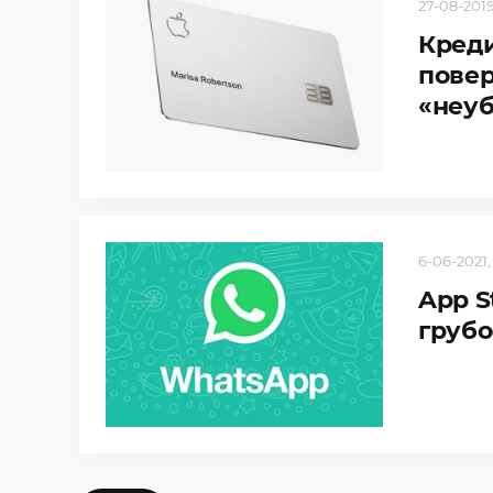
27-08-2019,
Креди
повер
«неу
6-06-2021,
App S
грубо