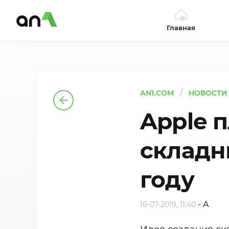
Главная
AN1
AN1.COM
НОВОСТИ
Apple 
складн
году
-
A
16-07-2019, 11:40